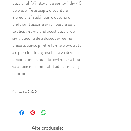
puzzle-ul "Vânătorul de comori" din 40 
de piese. Te așteaptă o aventură 
incredibilă în adâncurile oceanului, 
unde sunt ascunși crabi, pești și corali 
exotici. Asamblând acest puzzle, vei 
simți bucuria de a descoperi comori 
unice ascunse printre formele ondulate 
ale pieselor. Imaginea finală va deveni o 
decorațiune minunată pentru casa ta și 
va aduce noi emoții atât adulților, cât și 
copiilor.
Caracteristici:
Caracteristici:
40 de piese unice
Aromă plăcută de lemn
Dimensiuni puzzle complet: 
Alte produsele: