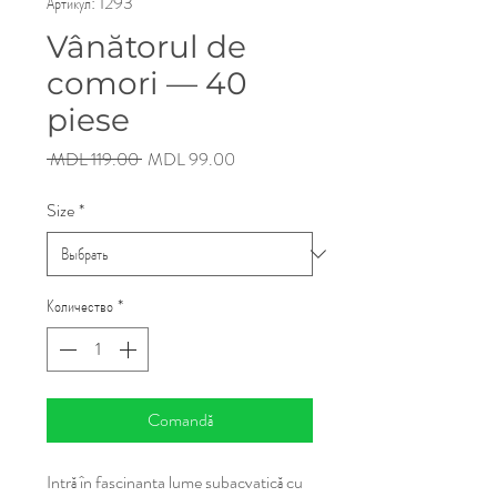
Артикул: 1293
Vânătorul de
comori — 40
piese
Обычная
Спеццена
 MDL 119.00 
MDL 99.00
цена
Size
*
Количество
*
Comandă
Intră în fascinanta lume subacvatică cu 